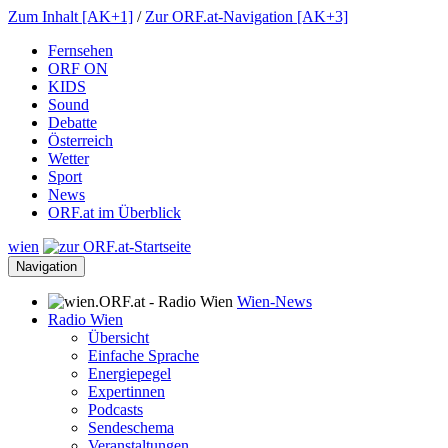
Zum Inhalt [AK+1]
/
Zur ORF.at-Navigation [AK+3]
Fernsehen
ORF ON
KIDS
Sound
Debatte
Österreich
Wetter
Sport
News
ORF.at im Überblick
wien
Navigation
Wien-News
Radio Wien
Übersicht
Einfache Sprache
Energiepegel
Expertinnen
Podcasts
Sendeschema
Veranstaltungen